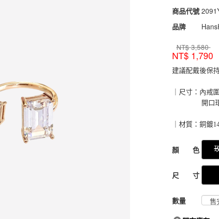
商品代號
2091
2091
品牌
Hans
NT$
3,580
NT$
1,790
建議配戴後保
｜尺寸：內戒圍1
開口環不分
｜材質：銅鍍1
GOODS000000
顏 色
尺 寸
數量