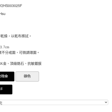
Y2HS003025F
Y2HS003025F
Hsu
持乾燥，以乾布擦拭。
.7cm
戒圍，可微調環圍。
4K金、頂級鋯石、抗敏鍍膜
000000007047645
GOODS000000000000007048252
玫瑰金
銀色
F