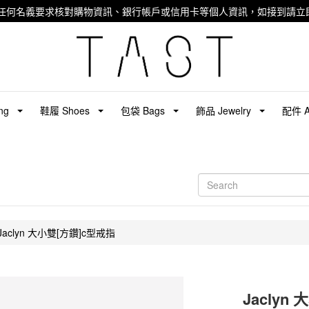
任何名義要求核對購物資訊、銀行帳戶或信用卡等個人資訊，如接到請立即
ng
鞋履 Shoes
包袋 Bags
飾品 Jewelry
配件 Ac
Jaclyn 大小雙[方鑽]c型戒指
Jaclyn