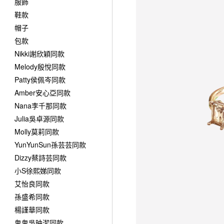
服飾
鞋款
帽子
包款
Nikki謝欣穎同款
Melody殷悅同款
Patty侯佩岑同款
Amber安心亞同款
Nana李千那同款
Julia吳卓源同款
Molly莫莉同款
YunYunSun孫芸芸同款
Dizzy蔡詩芸同款
小S徐熙娣同款
艾怡良同款
孫盛希同款
楊謹華同款
鬼鬼吳映潔同款