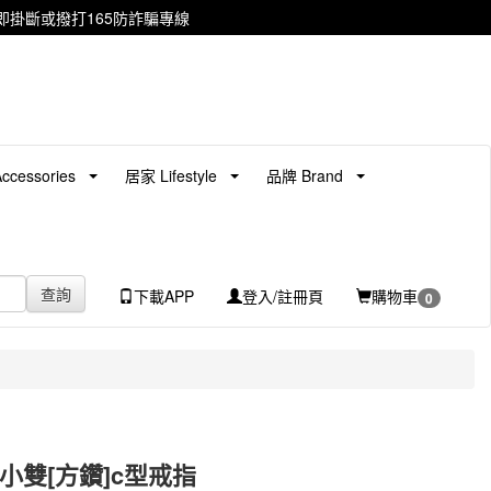
掛斷或撥打165防詐騙專線
cessories
居家 Lifestyle
品牌 Brand
查詢
下載APP
登入/註冊頁
購物車
0
 大小雙[方鑽]c型戒指