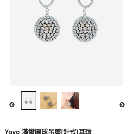
Yoyo 滿鑽圓球吊墜[針式]耳環