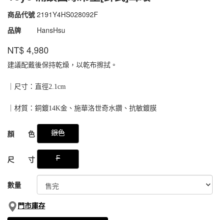
商品代號
2191Y4HS028092F
2191Y4HS028092F
品牌
HansHsu
NT$
4,980
建議配戴後保持乾燥，以乾布擦拭。
｜尺寸：直徑2.1cm
｜材質：銅鍍14K金、施華洛世奇水鑽、抗敏鍍膜
GOODS000000000000018486250
銀色
顏 色
F
尺 寸
數量
門市庫存