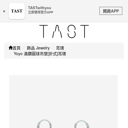
嚴防詐騙｜本公司不會透過任何名義要求核對購物資訊、
TASTwithyou
Toggle
銀行帳戶或信用卡等個人資訊，如接到請立即掛斷或撥打
開啟APP
×
立即使用官方APP
navigation
165防詐騙專線
首頁
飾品 Jewelry
耳環
Yoyo 滿鑽圓球吊墜[針式]耳環