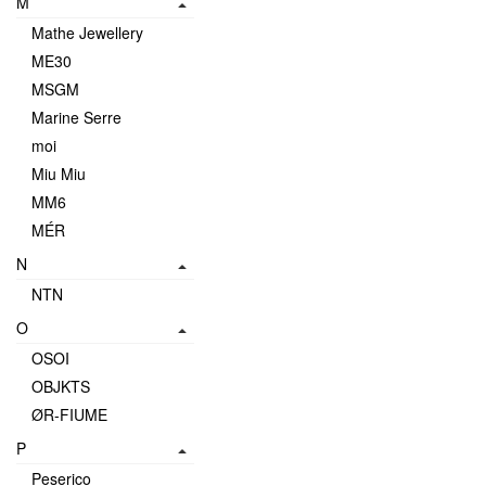
M
Mathe Jewellery
ME30
MSGM
Marine Serre
moi
Miu Miu
MM6
MÉR
N
NTN
O
OSOI
OBJKTS
ØR-FIUME
P
Peserico