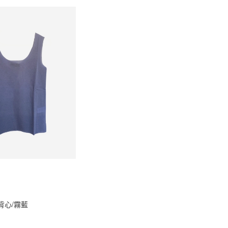
背心/霧藍