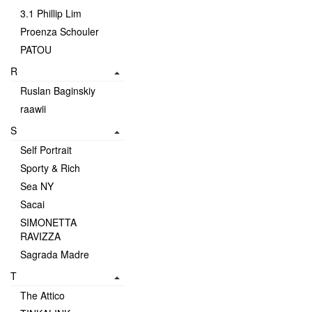
3.1 Phillip Lim
Proenza Schouler
PATOU
R
Ruslan Baginskiy
raawii
S
Self Portrait
Sporty & Rich
Sea NY
Sacai
SIMONETTA
RAVIZZA
Sagrada Madre
T
The Attico