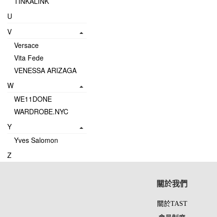
TINKALINK
U
V
Versace
Vita Fede
VENESSA ARIZAGA
W
WE11DONE
WARDROBE.NYC
Y
Yves Salomon
Z
關於我們
關於TAST