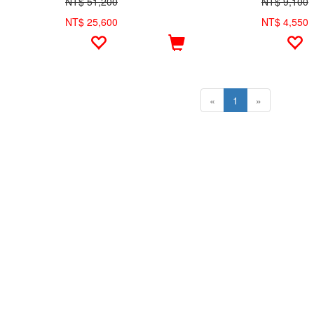
NT$ 51,200
NT$ 9,100
NT$ 25,600
NT$ 4,550
«
1
»