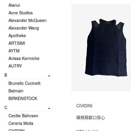
Alanui
Acne Studios
Alexander McQueen
Alexander Wang
Apotheke
ARTISMI
AYTM
Anissa Kermiche
AUTRY
B
Brunello Cucinelli
Balmain
BIRKENSTOCK
CIVIDINI
C
Cecilie Bahnsen
橫條肩斷口背心
Cereria Molla
CIVIDINI