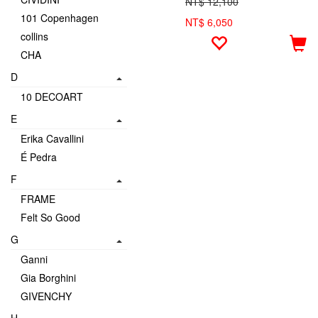
NT$ 12,100
101 Copenhagen
NT$ 6,050
collins
CHA
D
10 DECOART
E
Erika Cavallini
É Pedra
F
FRAME
Felt So Good
G
Ganni
Gia Borghini
GIVENCHY