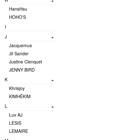
H
HansHsu
HOHO'S
I
J
Jacquemus
Jil Sander
Justine Clenquet
JENNY BIRD
K
Khrisjoy
KIMHĒKIM
L
Luv AJ
LESIS
LEMAIRE