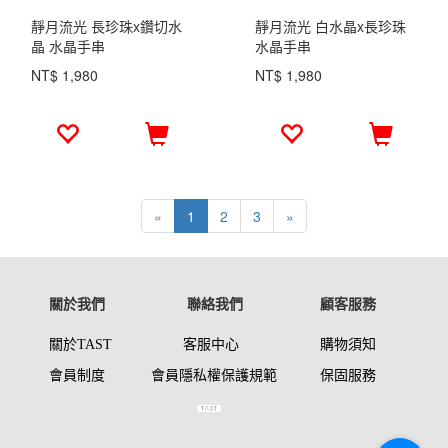
靜月流光 長珍珠x鑽切水
靜月流光 白水晶x長珍珠
晶 水晶手串
水晶手串
NT$ 1,980
NT$ 1,980
«
1
2
3
»
關於我們
聯絡我們
顧客服務
關於TAST
客服中心
購物須知
會員制度
會員
隱私權保護
規範
保固服
務