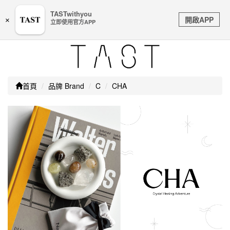
嚴防詐騙｜本公司不會透過任何名義要求核對購物資訊、
TASTwithyou
Toggle
銀行帳戶或信用卡等個人資訊，如接到請立即掛斷或撥打
開啟APP
×
立即使用官方APP
navigation
165防詐騙專線
首頁
品牌 Brand
C
CHA