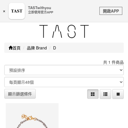
嚴防詐騙｜本公司不會透過任何名義要求核對購物資訊、
TASTwithyou
Toggle
銀行帳戶或信用卡等個人資訊，如接到請立即掛斷或撥打
開啟APP
×
立即使用官方APP
navigation
165防詐騙專線
首頁
品牌 Brand
D
共 1 件商品
顯示篩選條件