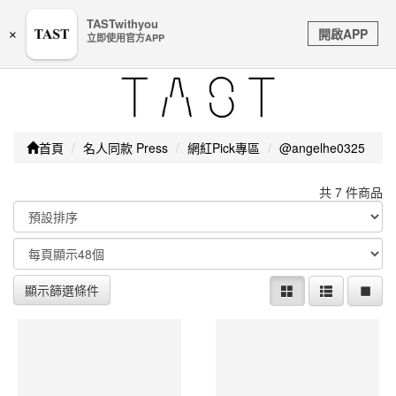
嚴防詐騙｜本公司不會透過任何名義要求核對購物資訊、
TASTwithyou
Toggle
銀行帳戶或信用卡等個人資訊，如接到請立即掛斷或撥打
開啟APP
×
立即使用官方APP
navigation
165防詐騙專線
首頁
名人同款 Press
網紅Pick專區
@angelhe0325
共 7 件商品
顯示篩選條件