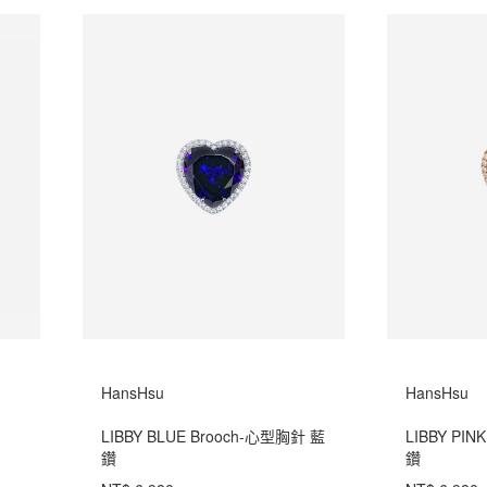
HansHsu
HansHsu
LIBBY BLUE Brooch-心型胸針 藍
LIBBY PI
鑽
鑽