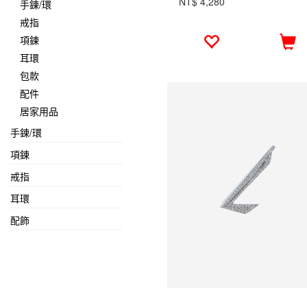
NT$ 4,280
手鍊/環
戒指
項鍊
耳環
包款
配件
居家用品
手鍊/環
項鍊
戒指
耳環
配飾