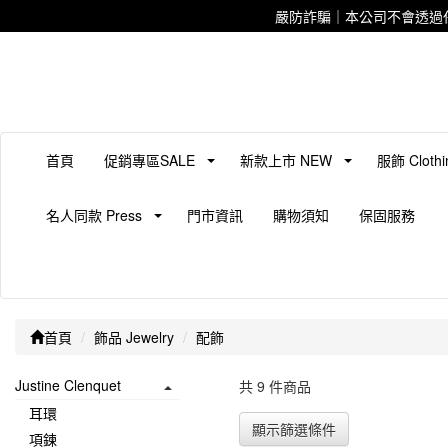
嚴防詐騙｜本公司不會透過
首頁
促銷專區SALE
新款上市 NEW
服飾 Clothi
名人同款 Press
門市資訊
購物須知
保固服務
首頁
飾品 Jewelry
配飾
Justine Clenquet
共 9 件商品
耳環
顯示篩選條件
項鍊