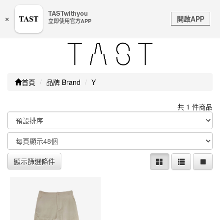
嚴防詐騙｜本公司不會透過任何名義要求核對購物資訊、
TASTwithyou
Toggle
銀行帳戶或信用卡等個人資訊，如接到請立即掛斷或撥打
開啟APP
×
立即使用官方APP
navigation
165防詐騙專線
首頁
品牌 Brand
Y
共 1 件商品
顯示篩選條件