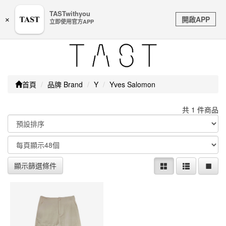
嚴防詐騙｜本公司不會透過任何名義要求核對購物資訊、
TASTwithyou
Toggle
銀行帳戶或信用卡等個人資訊，如接到請立即掛斷或撥打
開啟APP
×
立即使用官方APP
navigation
165防詐騙專線
首頁
品牌 Brand
Y
Yves Salomon
共 1 件商品
顯示篩選條件