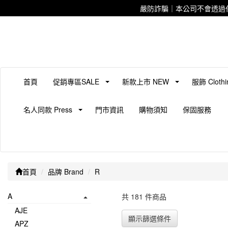
嚴防詐騙｜本公司不會透過
首頁
促銷專區SALE
新款上市 NEW
服飾 Clothi
名人同款 Press
門市資訊
購物須知
保固服務
首頁
品牌 Brand
R
A
共 181 件商品
AJE
顯示篩選條件
APZ