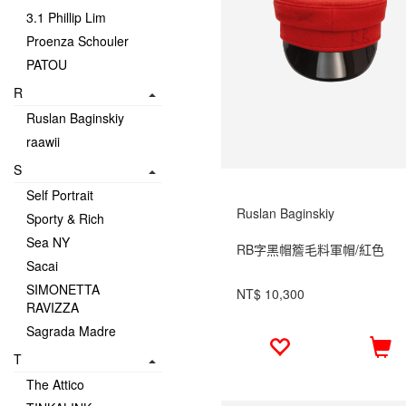
3.1 Phillip Lim
Proenza Schouler
PATOU
R
Ruslan Baginskiy
raawii
S
Self Portrait
Ruslan Baginskiy
Sporty & Rich
Sea NY
RB字黑帽簷毛料軍帽/紅色
Sacai
SIMONETTA
NT$ 10,300
RAVIZZA
Sagrada Madre
T
The Attico