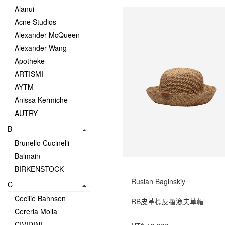
Alanui
Acne Studios
Alexander McQueen
Alexander Wang
Apotheke
ARTISMI
AYTM
Anissa Kermiche
AUTRY
B
Brunello Cucinelli
Balmain
BIRKENSTOCK
Ruslan Baginskiy
C
Cecilie Bahnsen
RB皮革標反摺漁夫草帽
Cereria Molla
CIVIDINI