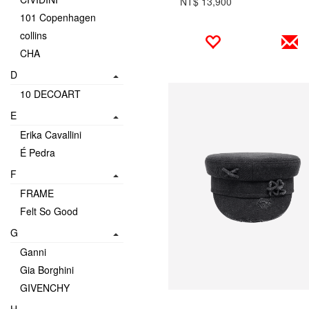
NT$ 13,900
101 Copenhagen
collins
CHA
D
10 DECOART
E
Erika Cavallini
É Pedra
F
FRAME
Felt So Good
G
Ganni
Gia Borghini
GIVENCHY