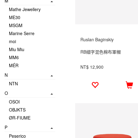
M
Mathe Jewellery
ME30
MSGM
Marine Serre
Ruslan Baginskiy
moi
Miu Miu
RB細字混色棉布軍帽
MM6
MÉR
NT$ 12,900
N
NTN
O
OSOI
OBJKTS
ØR-FIUME
P
Peserico