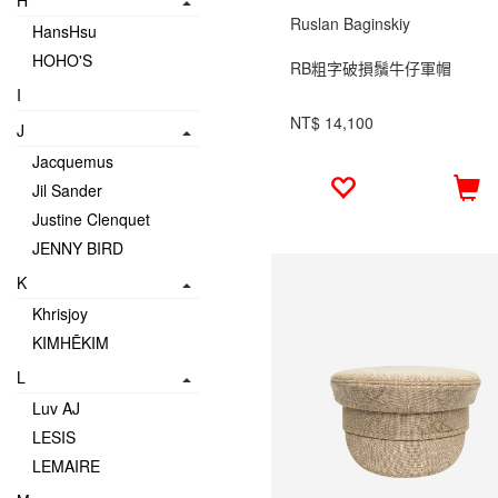
H
Ruslan Baginskiy
HansHsu
HOHO'S
RB粗字破損鬚牛仔軍帽
I
NT$ 14,100
J
Jacquemus
Jil Sander
Justine Clenquet
JENNY BIRD
K
Khrisjoy
KIMHĒKIM
L
Luv AJ
LESIS
LEMAIRE