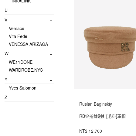
TINKALINK
U
V
Versace
Vita Fede
VENESSA ARIZAGA
W
WE11DONE
WARDROBE.NYC
Y
Yves Salomon
Z
Ruslan Baginskiy
RB金捲線別針[毛料]軍帽
NT$ 12,700