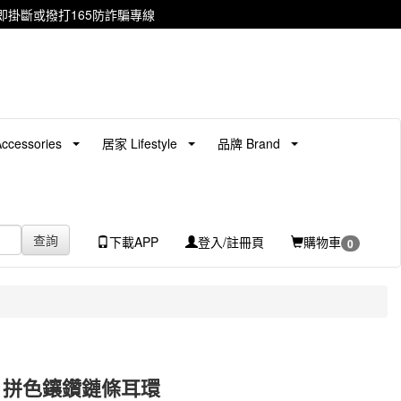
掛斷或撥打165防詐騙專線
cessories
居家 Lifestyle
品牌 Brand
查詢
下載APP
登入/註冊頁
購物車
0
ain 拼色鑲鑽鏈條耳環