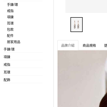
手鍊/環
戒指
項鍊
耳環
包款
配件
居家用品
品牌介紹
商品規格
手鍊/環
項鍊
戒指
耳環
配飾