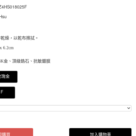
Z4HS018025F
Z4HS018025F
Hsu
持乾燥，以乾布擦拭。
 6.2cm
4K金、頂級鋯石、抗敏鍍膜
000000021779661
玫瑰金
F
即購買
加入購物車