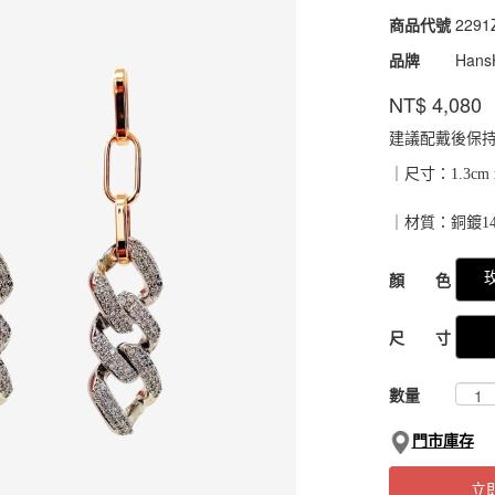
商品代號
2291
2291
品牌
Hans
NT$
4,080
建議配戴後保
｜尺寸：1.3cm x
｜材質：銅鍍1
GOODS000000
顏 色
尺 寸
數量
門市庫存
立