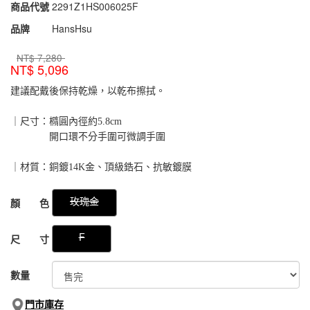
商品代號
2291Z1HS006025F
2291Z1HS006025F
品牌
HansHsu
NT$
7,280
NT$
5,096
建議配戴後保持乾燥，以乾布擦拭。
｜尺寸：橢圓內徑約5.8cm
開口環不分手圍可微調手圍
｜材質：銅鍍14K金、頂級鋯石、抗敏鍍膜
GOODS000000000000029172408
玫瑰金
顏 色
F
尺 寸
數量
門市庫存