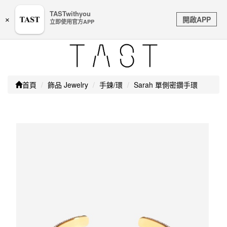
嚴防詐騙｜本公司不會透過任何名義要求核對購物資訊、
TASTwithyou
Toggle
銀行帳戶或信用卡等個人資訊，如接到請立即掛斷或撥打
開啟APP
×
立即使用官方APP
navigation
165防詐騙專線
首頁
飾品 Jewelry
手鍊/環
Sarah 單側密鑽手環