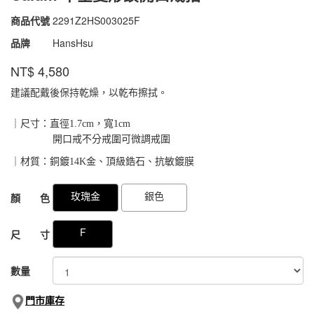
商品代號
2291Z2HS003025F
2291Z2HS003025F
品牌
HansHsu
NT$
4,580
建議配戴後保持乾燥，以乾布擦拭。
｜尺寸：直徑1.7cm，寬1cm
開口戒不分戒圍可微調戒圍
｜材質：銅鍍14K金、頂級鋯石、抗敏鍍膜
GOODS000000000000020699626
GOODS00000000000002070005
玫瑰金
銀色
顏 色
F
尺 寸
數量
門市庫存