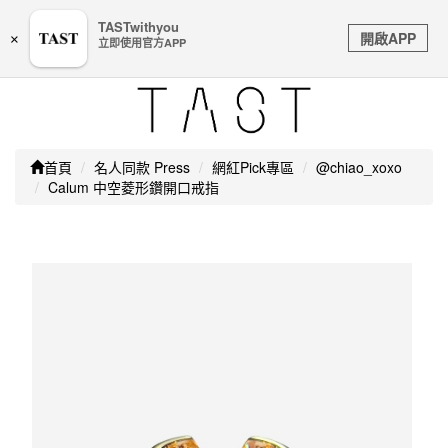
嚴防詐騙｜本公司不會透過任何名義要求核對購物資訊、
TASTwithyou
Toggle
銀行帳戶或信用卡等個人資訊，如接到請立即掛斷或撥打
開啟APP
×
立即使用官方APP
navigation
165防詐騙專線
首頁
名人同款 Press
網紅Pick專區
@chiao_xoxo
Calum 中空菱形鑽開口戒指