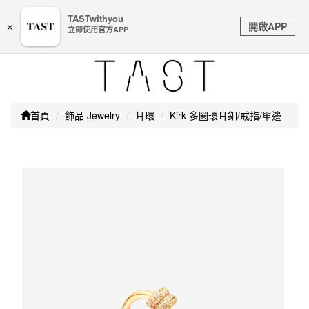
嚴防詐騙｜本公司不會透過任何名義要求核對購物資訊、
TASTwithyou
Toggle
銀行帳戶或信用卡等個人資訊，如接到請立即掛斷或撥打
開啟APP
×
立即使用官方APP
navigation
165防詐騙專線
首頁
飾品 Jewelry
耳環
Kirk 多圈環耳釦/戒指/單邊