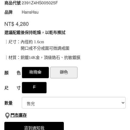
商品代號
2391Z4HS005025F
2391Z4HS005025F
品牌
HansHsu
NT$
4,280
建議配戴後保持乾燥，以乾布擦拭
｜尺寸：內徑約 1.6cm
開口戒不分戒圍可微調戒圍
｜材質：銅鍍14K金，頂級鋯石、抗敏鍍膜
GOODS000000000000033590633
GOODS00000000000003359169
玫瑰金
銀色
顏 色
F
尺 寸
數量
門市庫存
貨到通知我