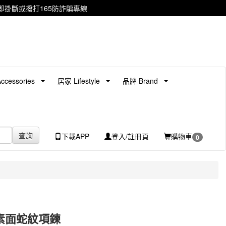
掛斷或撥打165防詐騙專線
cessories
居家 Lifestyle
品牌 Brand
查詢
下載APP
登入/註冊頁
購物車
0
 素面蛇紋項鍊