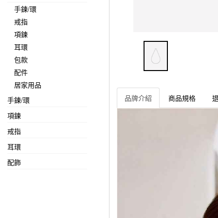
手鍊/環
戒指
項鍊
耳環
包款
配件
居家用品
品牌介紹
商品規格
手鍊/環
項鍊
戒指
耳環
配飾