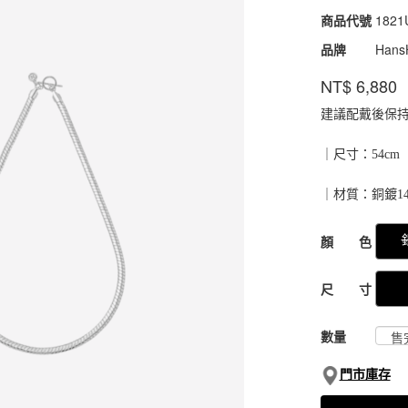
商品代號
1821
1821
品牌
Hans
NT$
6,880
建議配戴後保
｜尺寸：54cm
｜材質：銅鍍1
GOODS000000
顏 色
尺 寸
數量
門市庫存