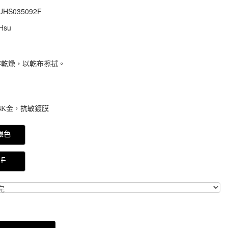
UHS035092F
UHS035092F
Hsu
持乾燥，以乾布擦拭。
4K金，抗敏鍍膜
000000000005841
銀色
F