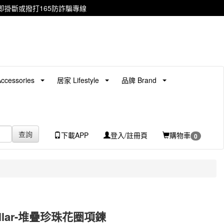
掛斷或撥打165防詐騙專線
cessories
居家 Lifestyle
品牌 Brand
查詢
下載APP
登入/註冊頁
購物車
0
ollar-堆疊珍珠花圈項鍊