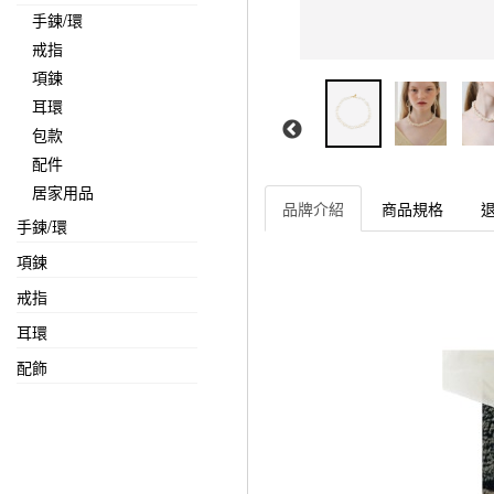
手鍊/環
戒指
項鍊
耳環
包款
配件
居家用品
品牌介紹
商品規格
手鍊/環
項鍊
戒指
耳環
配飾