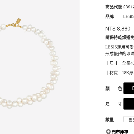
商品代號
2391
2391
品牌
LESI
NT$
8,860
請保持乾燥避
LESIS運用
形成優雅的珍
｜尺寸：全長40.
｜材質：18K厚
GOODS000000
顏 色
尺 寸
數量
門市庫存