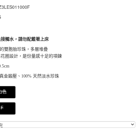
Z3LES011000F
Z3LES011000F
S
免接觸水，請勿配戴著上床
可愛的雙胞胎珍珠，多層堆疊
珠花圈設計，是份量感十足的項鍊
5cm
真金鍛壓、100% 天然淡水珍珠
000000033674404
白色
F