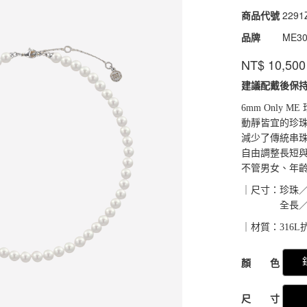
商品代號
2291
2291
品牌
ME3
NT$
10,500
建議配戴後保
6mm Only 
動靜皆宜的珍
減少了傳統串
自由調整長短與
不管男女、年
｜尺寸：珍珠／
全長／37+
｜材質：316L
GOODS000000
顏 色
尺 寸