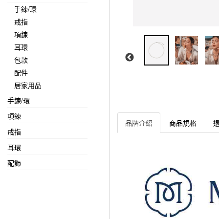
手鍊/環
戒指
項鍊
耳環
包款
配件
居家用品
手鍊/環
項鍊
品牌介紹
商品規格
戒指
耳環
配飾