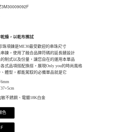
Z3M30009092F
Z3M30009092F
0
持乾燥，以乾布擦拭
ME 珍珠項鍊是ME30最受歡迎的串珠尺寸
珠串鍊，使用了融合品牌符碼的延長鏈設計
珠的制式以及份量，讓您自在的運用本單品
各式品項搭配換搭，展現Only you的時尚風格
齡、體型，都能駕馭的必備單品就是它
6mm
5cm
抗敏不銹鋼、電鍍18K白金
000000026650767
銀色
F