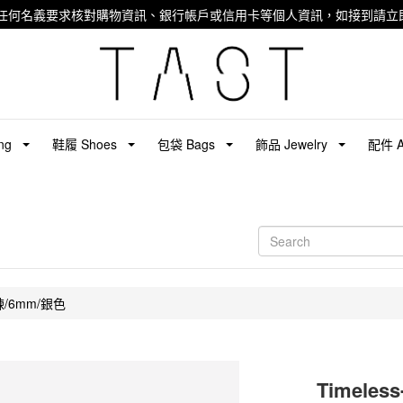
任何名義要求核對購物資訊、銀行帳戶或信用卡等個人資訊，如接到請立即
ng
鞋履 Shoes
包袋 Bags
飾品 Jewelry
配件 Ac
鍊/6mm/銀色
Timele