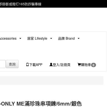
掛斷或撥打165防詐騙專線
cessories
居家 Lifestyle
品牌 Brand
查詢
下載APP
登入/註冊頁
購物車
0
ss-ONLY ME滿珍珠串項鍊/6mm/銀色