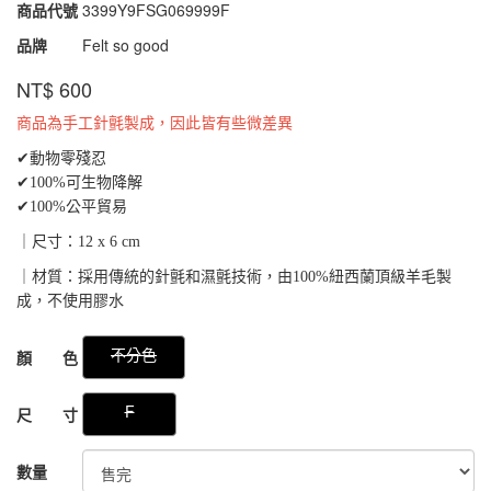
商品代號
3399Y9FSG069999F
3399Y9FSG069999F
品牌
Felt so good
NT$
600
商品為手工針氈製成，因此皆有些微差異
✔動物零殘忍
✔100%可生物降解
✔100%公平貿易
｜尺寸：12 x 6 cm
｜材質：採用傳統的針氈和濕氈技術，由100%紐西蘭頂級羊毛製
成，不使用膠水
GOODS000000000000048181512
不分色
顏 色
F
尺 寸
數量