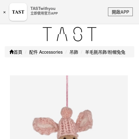
嚴防詐騙｜本公司不會透過任何名義要求核對購物資訊、
TASTwithyou
Toggle
銀行帳戶或信用卡等個人資訊，如接到請立即掛斷或撥打
開啟APP
×
立即使用官方APP
navigation
165防詐騙專線
首頁
配件 Accessories
吊飾
羊毛氈吊飾/粉帽兔兔