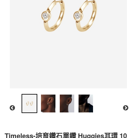
Timeless-培育鑽石單鑽 Huggies耳環 10