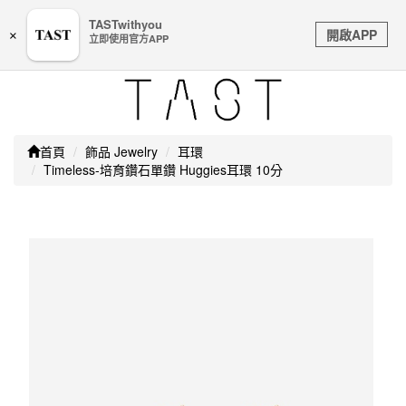
嚴防詐騙｜本公司不會透過任何名義要求核對購物資訊、
TASTwithyou
Toggle
銀行帳戶或信用卡等個人資訊，如接到請立即掛斷或撥打
開啟APP
×
立即使用官方APP
navigation
165防詐騙專線
首頁
飾品 Jewelry
耳環
Timeless-培育鑽石單鑽 Huggies耳環 10分