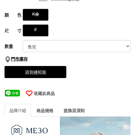
GOODS000000000000049799187
K金
顏 色
F
尺 寸
數量
門市庫存
貨到通知我
收藏此商品
品牌介紹
商品規格
退換貨須知