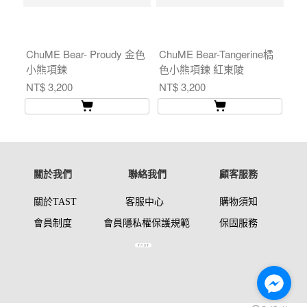
ChuME Bear- Proudy 金色
ChuME Bear-Tangerine橘
Lu
小熊項鍊
色小熊項鍊 紅東陵
石
NT$ 3,200
NT$ 3,200
NT$
關於我們
聯絡我們
顧客服務
關於TAST
客服中心
購物須知
會員制度
會員
隱私權保護
規範
保固服
務