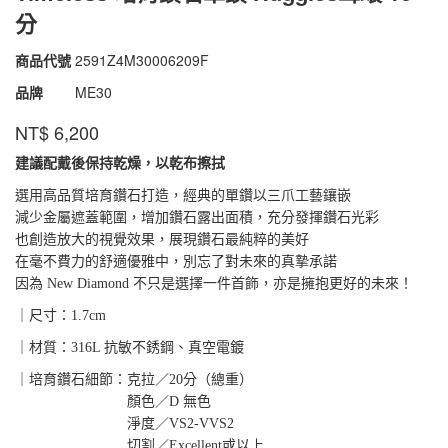
分
商品代號
2591Z4M30006209F
2591Z4M30006209F
品牌
ME30
NT$
6,200
建議配戴後保持乾燥，以乾布擦拭
選用高品質培育鑽石打造，經典的單鑽以三爪工藝鑲嵌
減少金屬遮蓋範圍，增加鑽石露出面積，充分發揮鑽石光彩
也創造放大的視覺效果，展現鑽石最純粹的美好
在毫不費力的舒適優雅中，別忘了對未來的真摯承諾
因為 New Diamond 不只是選擇一件首飾，亦是擁抱更好的未來！
｜尺寸：1.7cm
｜材質：316L 抗敏不銹鋼、真空電鍍
｜培育鑽石細節：克拉／20分（總重）
顏色／D 無色
淨度／VS2-VVS2
切割／Excellent或以上