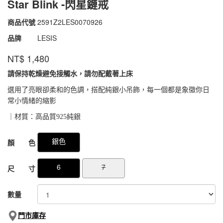
Star Blink -閃星鏈戒
商品代號
2591Z2LES0070926
2591Z2LES0070926
品牌
LESIS
NT$
1,480
請保持乾燥避免接觸水，請勿配戴著上床
選用了亮眼卻柔和的色調，搭配純銀小吊飾，每一個都是象徵你日
常小情緒的縮影
｜材質：高品質925純銀
GOODS000000000000051070442
GOODS00000000000005107109
銀色
顏 色
6
7
尺 寸
數量
門市庫存