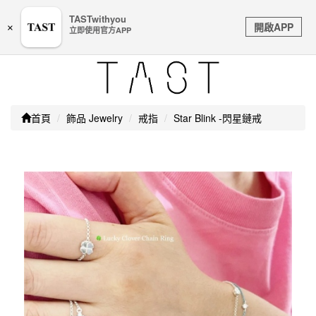
嚴防詐騙｜本公司不會透過任何名義要求核對購物資訊、
TASTwithyou
Toggle
銀行帳戶或信用卡等個人資訊，如接到請立即掛斷或撥打
開啟APP
×
立即使用官方APP
navigation
165防詐騙專線
首頁
飾品 Jewelry
戒指
Star Blink -閃星鏈戒