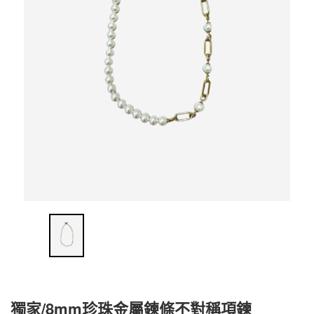
獨家/8mm珍珠金屬鍊條不對稱項鍊