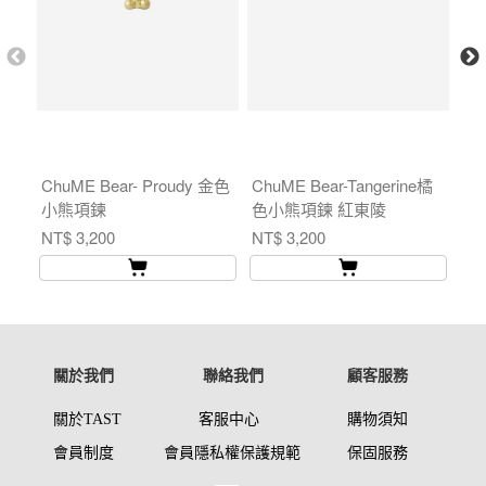
ChuME Bear- Proudy 金色
ChuME Bear-Tangerine橘
Lu
小熊項鍊
色小熊項鍊 紅東陵
石
NT$ 3,200
NT$ 3,200
NT$
關於我們
聯絡我們
顧客服務
關於TAST
客服中心
購物須知
會員制度
會員
隱私權保護
規範
保固服
務