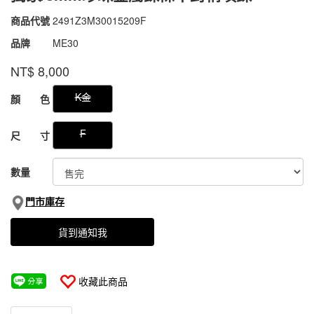
商品代號
2491Z3M30015209F
2491Z3M30015209F
品牌
ME30
NT$
8,000
GOODS000000000000046322421
K金
顏 色
F
尺 寸
數量
門市庫存
貨到通知我
收藏此商品