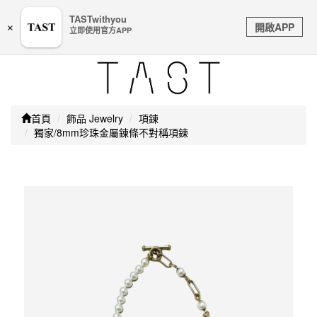
嚴防詐騙｜本公司不會透過任何名義要求核對購物資訊、
TASTwithyou
Toggle
銀行帳戶或信用卡等個人資訊，如接到請立即掛斷或撥打
開啟APP
×
立即使用官方APP
navigation
165防詐騙專線
首頁
飾品 Jewelry
項鍊
獨家/8mm珍珠金屬鍊條不對稱項鍊