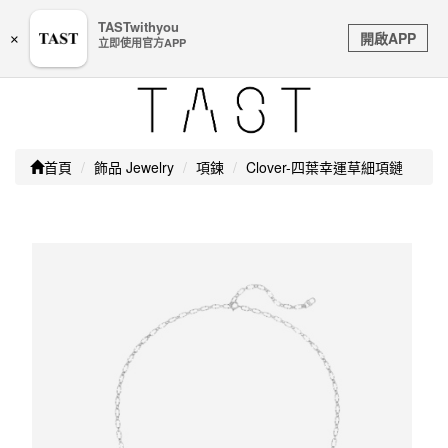
嚴防詐騙｜本公司不會透過任何名義要求核對購物資訊、
TASTwithyou
Toggle
銀行帳戶或信用卡等個人資訊，如接到請立即掛斷或撥打
開啟APP
×
立即使用官方APP
navigation
165防詐騙專線
首頁
飾品 Jewelry
項鍊
Clover-四葉幸運草細項鏈