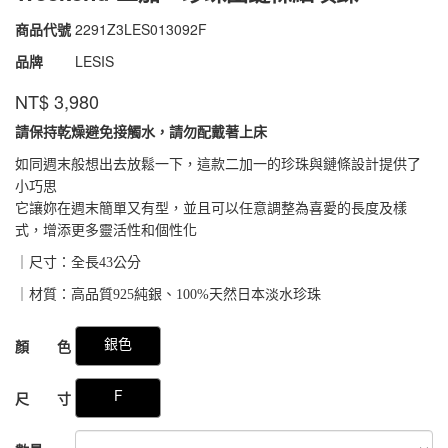
商品代號
2291Z3LES013092F
2291Z3LES013092F
品牌
LESIS
NT$
3,980
請保持乾燥避免接觸水，請勿配戴著上床
如同週末般想出去放鬆一下，這款二加一的珍珠與鏈條設計提供了
小巧思
它讓妳在週末簡單又有型，並且可以任意調整為喜愛的長度及樣
式，增添更多靈活性和個性化
｜尺寸：全長43公分
｜材質：高品質925純銀、100%天然日本淡水珍珠
GOODS000000000000049775696
銀色
顏 色
F
尺 寸