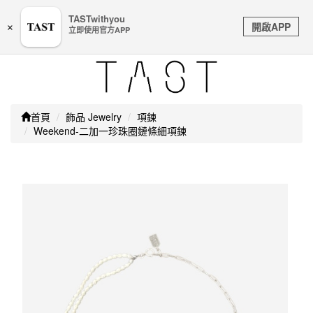
嚴防詐騙｜本公司不會透過任何名義要求核對購物資訊、
TASTwithyou
Toggle
銀行帳戶或信用卡等個人資訊，如接到請立即掛斷或撥打
開啟APP
×
立即使用官方APP
navigation
165防詐騙專線
首頁
飾品 Jewelry
項鍊
Weekend-二加一珍珠圈鏈條細項鍊