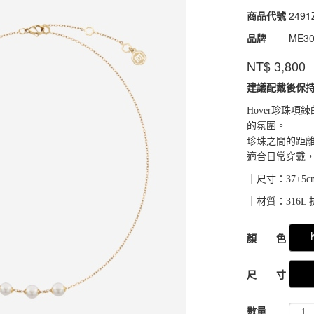
商品代號
2491
2491
品牌
ME3
NT$
3,800
建議配戴後保
Hover珍珠
的氛圍。
珍珠之間的距
適合日常穿戴，
｜尺寸：37+5c
｜材質：316L
GOODS000000
顏 色
尺 寸
數量