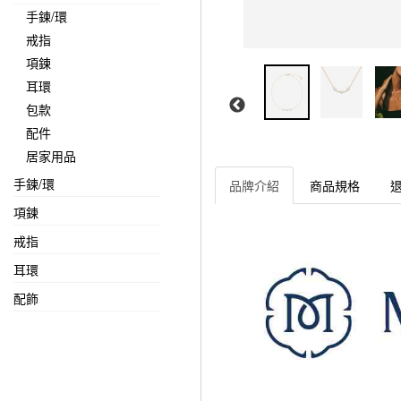
手鍊/環
戒指
項鍊
耳環
包款
配件
居家用品
手鍊/環
品牌介紹
商品規格
項鍊
戒指
耳環
配飾