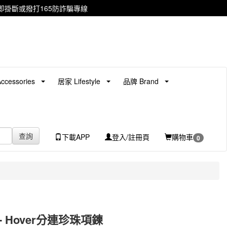
掛斷或撥打165防詐騙專線
cessories
居家 Lifestyle
品牌 Brand
查詢
下載APP
登入/註冊頁
購物車
0
ss- Hover分連珍珠項鍊