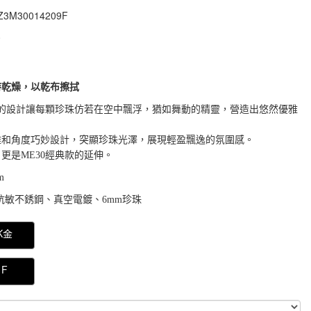
Z3M30014209F
Z3M30014209F
0
持乾燥，以乾布擦拭
項鍊的設計讓每顆珍珠仿若在空中飄浮，猶如舞動的精靈，營造出悠然優雅
離和角度巧妙設計，突顯珍珠光澤，展現輕盈飄逸的氛圍感。
更是ME30經典款的延伸。
m
 抗敏不銹鋼、真空電鍍、6mm珍珠
000000046059472
K金
F