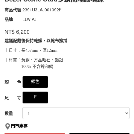
商品代號
2391U3LAJ001092F
2391U3LAJ001092F
品牌
LUV AJ
NT$
6,200
建議配戴後保持乾燥，以乾布擦拭
｜尺寸：長457mm、厚12mm
｜材質：黃銅、方晶皓石、鍍銀
100% 不含鎳和鎘
GOODS000000000000031166250
銀色
顏 色
F
尺 寸
數量
門市庫存