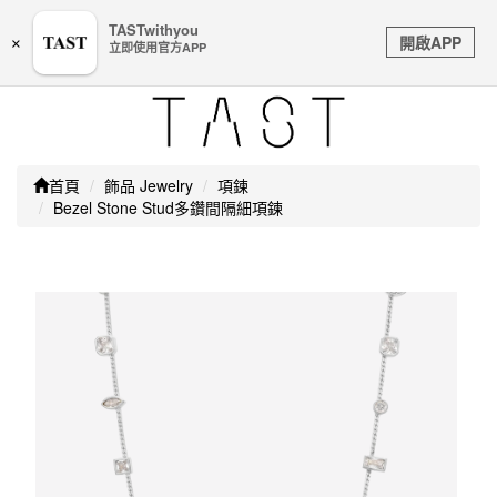
嚴防詐騙｜本公司不會透過任何名義要求核對購物資訊、
TASTwithyou
Toggle
銀行帳戶或信用卡等個人資訊，如接到請立即掛斷或撥打
開啟APP
×
立即使用官方APP
navigation
165防詐騙專線
首頁
飾品 Jewelry
項鍊
Bezel Stone Stud多鑽間隔細項鍊