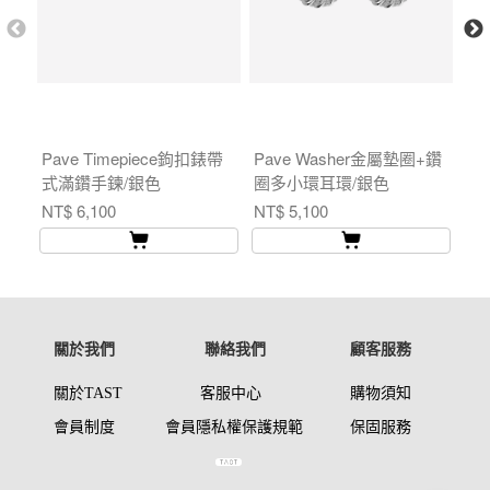
Pave Timepiece鉤扣錶帶
Pave Washer金屬墊圈+鑽
Pa
式滿鑽手鍊/銀色
圈多小環耳環/銀色
圈
NT$ 6,100
NT$ 5,100
NT
關於我們
聯絡我們
顧客服務
關於TAST
客服中心
購物須知
會員制度
會員
隱私權保護
規範
保固服
務