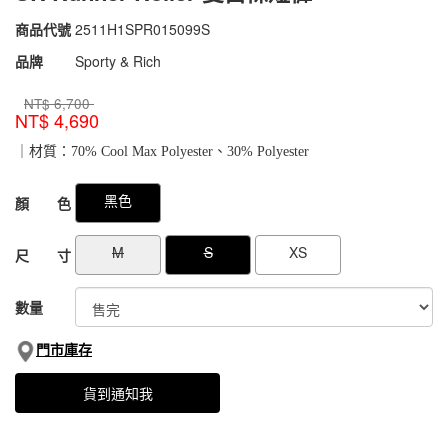
商品代號
2511H1SPR015099S
2511H1SPR015099S
品牌
Sporty & Rich
NT$
6,700
NT$
4,690
｜材質：70% Cool Max Polyester、30% Polyester
GOODS000000000000049832174
GOODS00000000000004983352
黑色
顏 色
M
S
XS
尺 寸
數量
門市庫存
貨到通知我