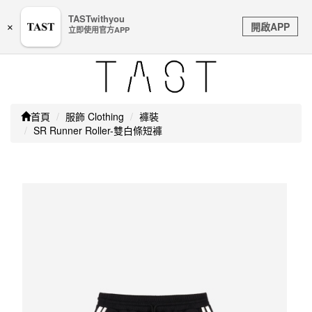
嚴防詐騙｜本公司不會透過任何名義要求核對購物資訊、
TASTwithyou
Toggle
銀行帳戶或信用卡等個人資訊，如接到請立即掛斷或撥打
開啟APP
×
立即使用官方APP
navigation
165防詐騙專線
首頁
服飾 Clothing
褲裝
SR Runner Roller-雙白條短褲