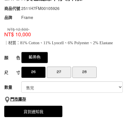
商品代號
2511H7FM00105926
2511H7FM00105926
品牌
Frame
NT$
12,500
NT$
10,000
｜材質：81% Cotton、11% Lyocell、6% Polyester、2% Elastane
GOODS000000000000046799512
GOODS00000000000004680011
藍黑色
顏 色
26
27
28
尺 寸
數量
門市庫存
貨到通知我