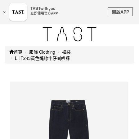
嚴防詐騙｜本公司不會透過任何名義要求核對購物資訊、
TASTwithyou
Toggle
銀行帳戶或信用卡等個人資訊，如接到請立即掛斷或撥打
開啟APP
×
立即使用官方APP
navigation
165防詐騙專線
首頁
服飾 Clothing
褲裝
LHF243黃色縫線牛仔喇叭褲