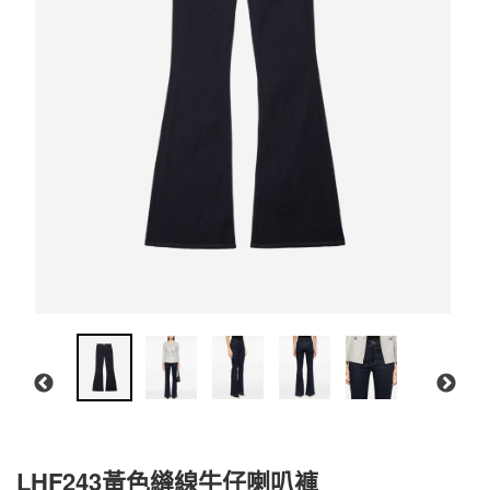
LHF243黃色縫線牛仔喇叭褲