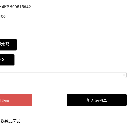
H4PSR00515942
H4PSR00515942
ico
000000041473363
墨水藍
42
即購買
加入購物車
收藏此商品