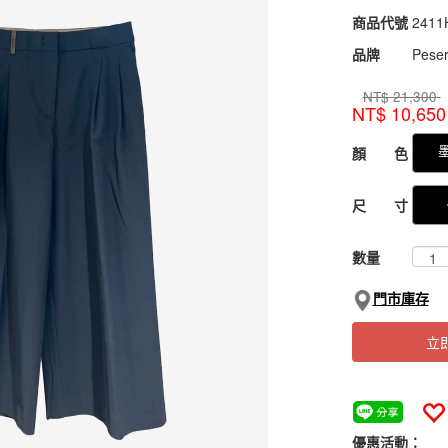
商品代號
2411
2411
品牌
Peser
NT$
21,300
NT$
10,650
GOODS000000
顏 色
尺 寸
數量
門市庫存
立
優惠活動：