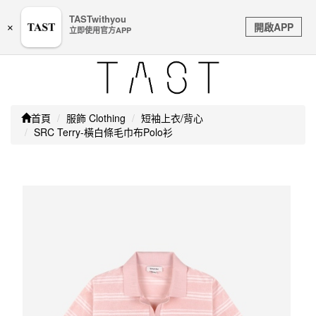
嚴防詐騙｜本公司不會透過任何名義要求核對購物資訊、
TASTwithyou
Toggle
銀行帳戶或信用卡等個人資訊，如接到請立即掛斷或撥打
開啟APP
×
立即使用官方APP
navigation
165防詐騙專線
首頁
服飾 Clothing
短袖上衣/背心
SRC Terry-橫白條毛巾布Polo衫