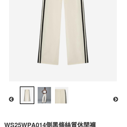
WS25WPA014側黑條絲質休閒褲