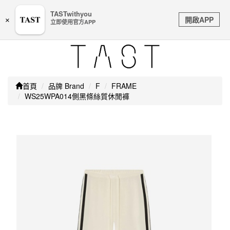
嚴防詐騙｜本公司不會透過任何名義要求核對購物資訊、
TASTwithyou
Toggle
銀行帳戶或信用卡等個人資訊，如接到請立即掛斷或撥打
開啟APP
×
立即使用官方APP
navigation
165防詐騙專線
首頁
品牌 Brand
F
FRAME
WS25WPA014側黑條絲質休閒褲