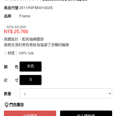
商品代號
2511H3FM001002S
2511H3FM001002S
品牌
Frame
NT$
32,200
NT$
25,760
高腰設計、配有抽繩腰部
兩側光滑的黑色條紋為強調了流暢的輪廓
｜材質：100% Silk
GOODS000000000000048501765
米色
顏 色
S
尺 寸
數量
門市庫存
立即購買
加入購物車