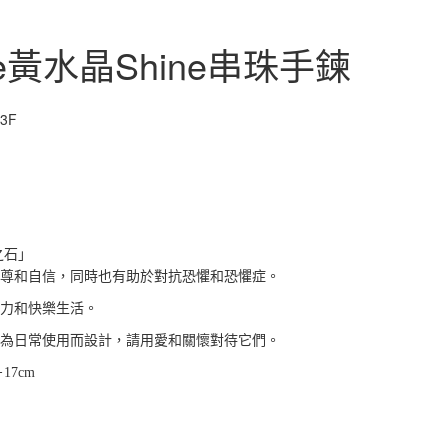
ine黃水晶Shine串珠手鍊
2491U1TIK001013F
13F
之石」
尊和自信，同時也有助於對抗恐懼和恐懼症。
力和快樂生活。
為日常使用而設計，請用愛和關懷對待它們。
17cm
000000043759626