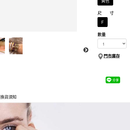
黃色
尺 寸
F
數量
門市庫存
退換貨須知