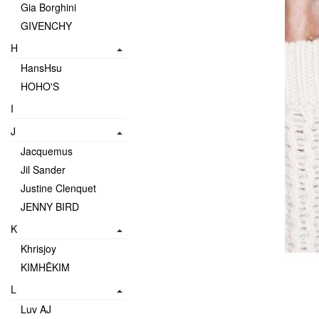
Gia Borghini
GIVENCHY
H
HansHsu
HOHO'S
I
J
Jacquemus
Jil Sander
Justine Clenquet
JENNY BIRD
K
Khrisjoy
KIMHĒKIM
L
Luv AJ