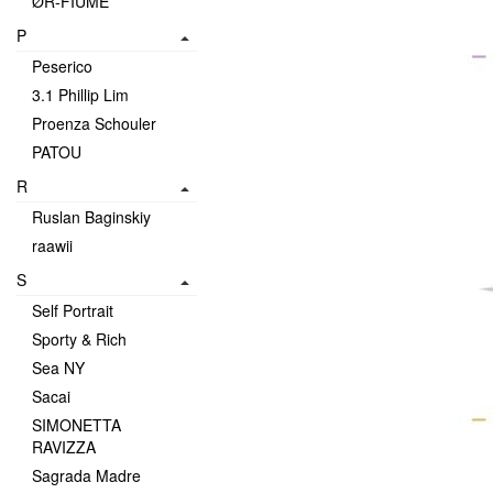
ØR-FIUME
P
Peserico
3.1 Phillip Lim
Proenza Schouler
PATOU
R
Ruslan Baginskiy
raawii
S
Self Portrait
Sporty & Rich
Sea NY
Sacai
SIMONETTA
RAVIZZA
Sagrada Madre