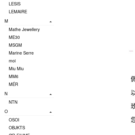
LESIS
LEMAIRE
M
Mathe Jewellery
ME30
MSGM
Marine Serre
moi
Miu Miu
MM6
MÉR
N
NTN
O
OSOI
OBJKTS