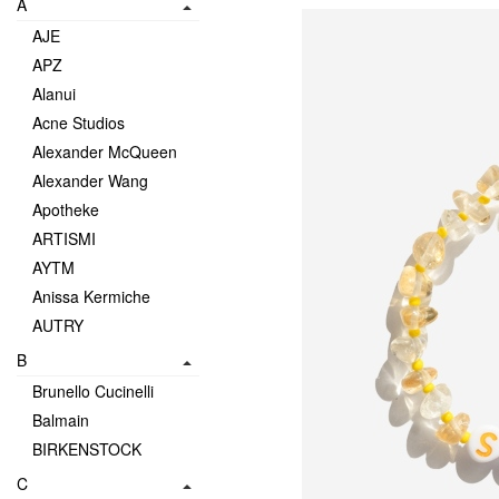
A
AJE
APZ
Alanui
Acne Studios
Alexander McQueen
Alexander Wang
Apotheke
ARTISMI
AYTM
Anissa Kermiche
AUTRY
B
Brunello Cucinelli
Balmain
BIRKENSTOCK
C