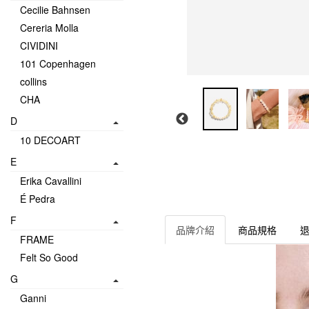
Cecilie Bahnsen
Cereria Molla
CIVIDINI
101 Copenhagen
collins
CHA
D
10 DECOART
E
Erika Cavallini
É Pedra
F
品牌介紹
商品規格
FRAME
Felt So Good
G
Ganni