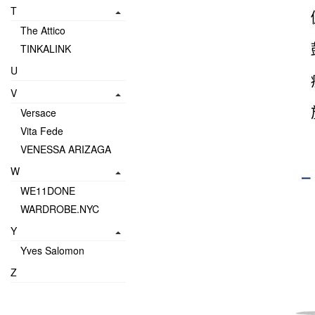
T
The Attico
TINKALINK
U
V
Versace
Vita Fede
VENESSA ARIZAGA
W
WE11DONE
WARDROBE.NYC
Y
Yves Salomon
Z