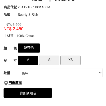
商品代號
2511V1SPR001180M
2511V1SPR001180M
品牌
Sporty & Rich
NT$
3,500
NT$
2,450
｜材質：100% Cotton
GOODS000000000000049821547
GOODS00000000000004982248
奶茶色
顏 色
M
S
XS
尺 寸
數量
門市庫存
貨到通知我