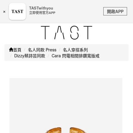
嚴防詐騙｜本公司不會透過任何名義要求核對購物資訊、
TASTwithyou
Toggle
銀行帳戶或信用卡等個人資訊，如接到請立即掛斷或撥打
開啟APP
×
立即使用官方APP
navigation
165防詐騙專線
首頁
名人同款 Press
名人穿搭系列
Dizzy蔡詩芸同款
Cara 閃電相間排鑽寬版戒