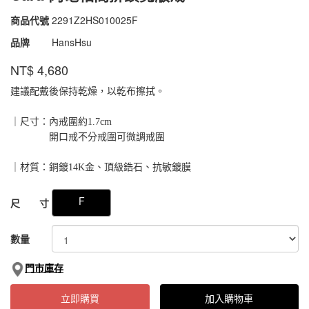
商品代號
2291Z2HS010025F
2291Z2HS010025F
品牌
HansHsu
NT$
4,680
建議配戴後保持乾燥，以乾布擦拭。
｜尺寸：內戒圍約1.7cm
開口戒不分戒圍可微調戒圍
｜材質：銅鍍14K金、頂級鋯石、抗敏鍍膜
GOODS000000000000029117362
GOODS00000000000002911878
F
尺 寸
數量
門市庫存
立即購買
加入購物車